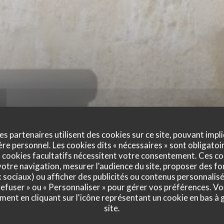
es partenaires utilisent des cookies sur ce site, pouvant impli
e personnel. Les cookies dits « nécessaires » sont obligatoir
 cookies facultatifs nécessitent votre consentement. Ces co
otre navigation, mesurer l'audience du site, proposer des fon
AL CRYSTAL
x sociaux) ou afficher des publicités ou contenus personnalisé
 refuser » ou « Personnaliser » pour gérer vos préférences. V
ment en cliquant sur l'icône représentant un cookie en bas à
TAURANT TRADITIONNEL
|
SAINT-GERMAIN-EN-
site.