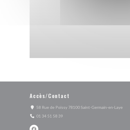
Accès/Contact
((ou
58 Rue de Poissy 78100 Saint-Germain-en-Laye
01 34 51 58 39